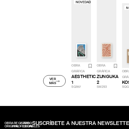
NOVEDAD
N
OBRA
OBRA
GRÁFICA
GRÁFICA
OBR
AESTHETIC
ZUNGUKA
GRÁ
VER
1
2
KO
MÁS
SQ957
SM293
SQG
SUSCRÍBETE A NUESTRA NEWSLETT
OBRA
REGISTRO
AVISO
ORIGINAL
PROFESIONALES
LEGAL