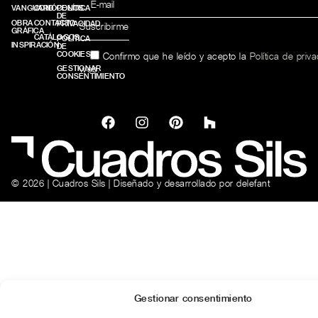
VANGUARD
CONÓCENOS
POLÍTICA
DE
OBRA
CONTACTO
PRIVACIDAD
GRÁFICA
CATÁLOGOS
POLÍTICA
INSPIRACIÓN
DE
COOKIES
Confirmo que he leído y acepto la
Política de priv
web.
GESTIONAR
CONSENTIMIENTO
© 2026 | Cuadros Sils | Diseñado y desarrollado por
delefant
Gestionar consentimiento