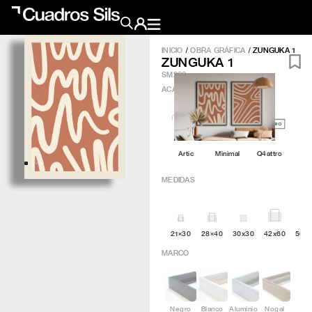
INICIO
/
OBRA GRÁFICA
/
ZUNGUKA 1
ZUNGUKA 1
Obra Pictórica
SM292
ACABADO
?
Obra Gráfica
Inspiración
Artic
Minimal
Q4attro
Crea tu pared
MEDIDAS
Conócenos
21×30
28×40
30x30
42x60
50×
EMAIL
TELÉFONO
MARCO
Negro
Blanco
Aluminio
Nogal