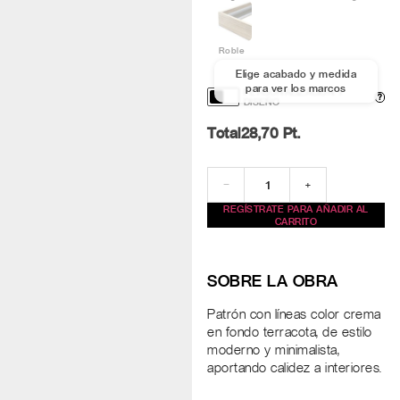
Roble
Elige acabado y medida
para ver los marcos
PERSONALIZACIÓN Y
?
DISEÑO
Total
28,70
Pt.
−
+
REGÍSTRATE PARA AÑADIR AL
CARRITO
SOBRE LA OBRA
Patrón con líneas color crema
en fondo terracota, de estilo
moderno y minimalista,
aportando calidez a interiores.