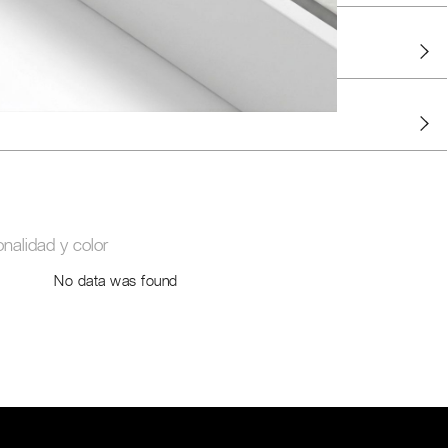
uadros
onalidad y color
No data was found