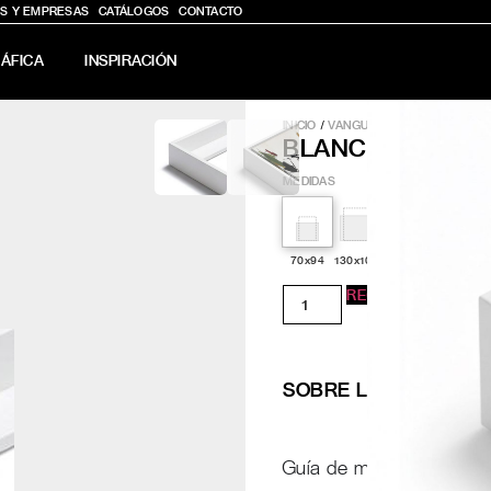
S Y EMPRESAS
CATÁLOGOS
CONTACTO
ÁFICA
INSPIRACIÓN
INICIO
/
VANGUARD
/
BLANCO
BLANCO
MEDIDAS
70x94
130x100
150x90
150x120
REGÍSTRATE PARA 
SOBRE LA OBRA
Guía de medidas