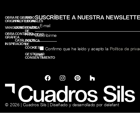
SUSCRÍBETE A NUESTRA NEWSLETT
OBRA
REGISTRO
AVISO
ORIGINAL
PROFESIONALES
LEGAL
VANGUARD
CONÓCENOS
POLÍTICA
DE
OBRA
CONTACTO
PRIVACIDAD
GRÁFICA
CATÁLOGOS
POLÍTICA
INSPIRACIÓN
DE
COOKIES
Confirmo que he leído y acepto la
Política de priv
web.
GESTIONAR
CONSENTIMIENTO
© 2026 | Cuadros Sils | Diseñado y desarrollado por
delefant