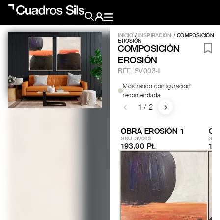
INICIO
/
INSPIRACIÓN
/ COMPOSICIÓN
EROSIÓN
Obra Pictórica
COMPOSICIÓN
EROSIÓN
REF:
SV003-I
Obra Gráfica
Mostrando configuración
recomendada
1 / 2
Inspiración
Crea tu pared
OBRA EROSIÓN 1
OB
Conócenos
SKU: SV003
SKU
193,00 Pt.
193
EMAIL
TELÉFONO