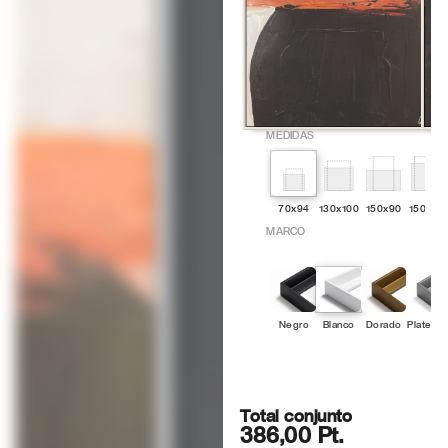
MEDIDAS
70x94
130x100
150x90
150x12
MARCO
Negro
Blanco
Dorado
Platead
Total conjunto
386,00 Pt.