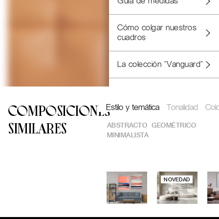
Guía de medidas
Cómo colgar nuestros
cuadros
La colección "Vanguard"
Estilo y temática
Tonalidad
Col
COMPOSICIONES
ABSTRACTO
GEOMÉTRICO
SIMILARES
MINIMALISTA
NOVEDAD