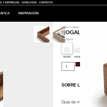
S Y EMPRESAS
CATÁLOGOS
CONTACTO
ÁFICA
INSPIRACIÓN
INICIO
/
OBRA ORIGINAL
/
NOGAL
NOGAL
MEDIDAS
90x90
110x80
120x120
130x100
REGÍSTRATE PARA 
SOBRE LA OBRA
Guía de medidas