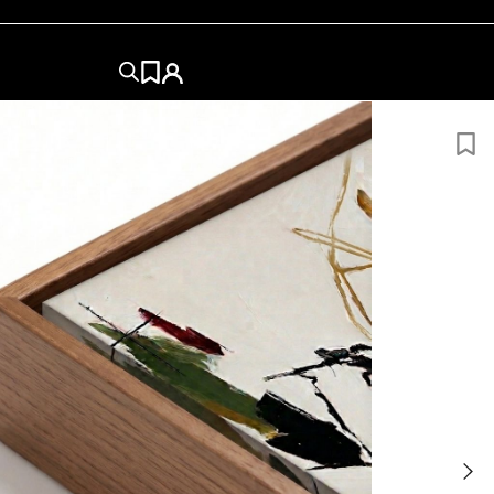
150x90
150x120
150x150
180x94
190X150
200X120
AÑADIR AL CARRITO