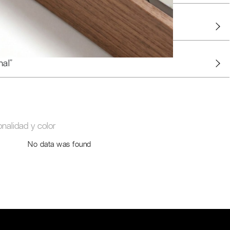
uadros
nal"
onalidad y color
No data was found