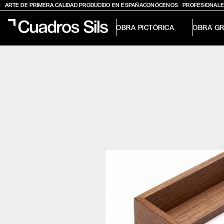
ARTE DE PRIMERA CALIDAD PRODUCIDO EN ESPAÑA
CONÓCENOS
PROFESIONALE
OBRA PICTÓRICA
OBRA GR
Obra Pictórica
Obra Gráfica
Inspiración
Crea tu pared
Conócenos
EMAIL
TELÉFONO