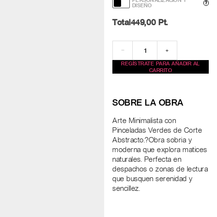
PERSONALIZACIÓN Y
?
DISEÑO
Total
449,00
Pt.
−
+
REGÍSTRATE PARA AÑADIR AL
CARRITO
SOBRE LA OBRA
Arte Minimalista con
Pinceladas Verdes de Corte
Abstracto.?Obra sobria y
moderna que explora matices
naturales. Perfecta en
despachos o zonas de lectura
que busquen serenidad y
sencillez.