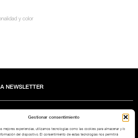
onalidad y color
RA NEWSLETTER
Gestionar consentimiento
to la
Política de privacidad
del sitio web.
las mejores experiencias, utilizamos tecnologías como las cookies para almacenar y/o
nformación del dispositivo. El consentimiento de estas tecnologías nos permitirá