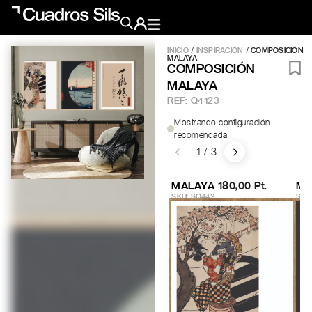
INICIO
/
INSPIRACIÓN
/ COMPOSICIÓN
MALAYA
Obra Pictórica
COMPOSICIÓN
MALAYA
REF:
Q4123
Obra Gráfica
Mostrando configuración
recomendada
1 / 3
Inspiración
Crea tu pared
MALAYA 1
80,00 Pt.
MA
Conócenos
SKU: SQ442
SKU
EMAIL
TELÉFONO