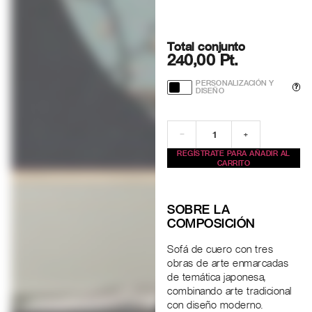
Total conjunto
240,00 Pt.
PERSONALIZACIÓN Y
?
DISEÑO
−
+
REGÍSTRATE PARA AÑADIR AL
CARRITO
SOBRE LA
COMPOSICIÓN
Sofá de cuero con tres
obras de arte enmarcadas
de temática japonesa,
combinando arte tradicional
con diseño moderno.