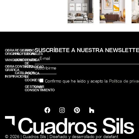
SUSCRÍBETE A NUESTRA NEWSLETT
OBRA
REGISTRO
AVISO
ORIGINAL
PROFESIONALES
LEGAL
VANGUARD
CONÓCENOS
POLÍTICA
DE
OBRA
CONTACTO
PRIVACIDAD
GRÁFICA
CATÁLOGOS
POLÍTICA
INSPIRACIÓN
DE
COOKIES
Confirmo que he leído y acepto la
Política de priv
web.
GESTIONAR
CONSENTIMIENTO
© 2026 | Cuadros Sils | Diseñado y desarrollado por
delefant