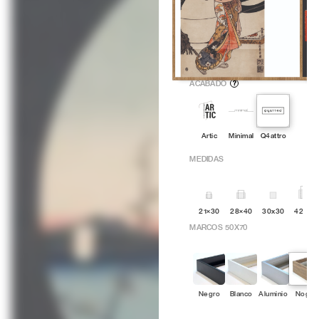
ACABADO
?
Artic
Minimal
Q4attro
MEDIDAS
21×30
28×40
30x30
42x60
MARCOS 50X70
Negro
Blanco
Aluminio
Nogal