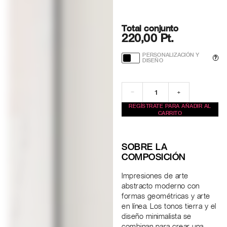
Total conjunto
220,00 Pt.
PERSONALIZACIÓN Y
?
DISEÑO
−
+
REGÍSTRATE PARA AÑADIR AL
CARRITO
SOBRE LA
COMPOSICIÓN
Impresiones de arte
abstracto moderno con
formas geométricas y arte
en línea. Los tonos tierra y el
diseño minimalista se
combinan para crear una