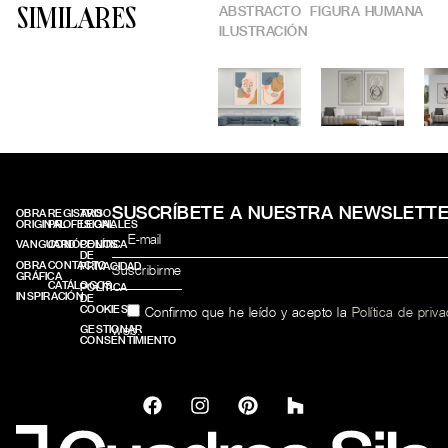
ABSTRACTO
FIGURA HUMANA
SIMILARES
ILUSTRACIÓN
SUSCRÍBETE A NUESTRA NEWSLETT
OBRA
REGISTRO
AVISO
ORIGINAL
PROFESIONALES
LEGAL
VANGUARD
CONÓCENOS
POLÍTICA
DE
OBRA
CONTACTO
PRIVACIDAD
GRÁFICA
CATÁLOGOS
POLÍTICA
INSPIRACIÓN
DE
COOKIES
Confirmo que he leído y acepto la
Política de priv
web.
GESTIONAR
CONSENTIMIENTO