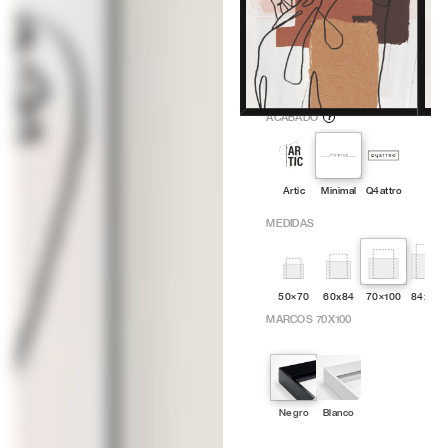
ACABADO
?
Artic
Minimal
Q4attro
MEDIDAS
50×70
60x84
70×100
84x120
MARCOS 70X100
Negro
Blanco