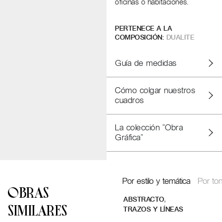
oficinas o habitaciones.
PERTENECE A LA
COMPOSICIÓN:
DUALITE
Guía de medidas
Cómo colgar nuestros
cuadros
La colección "Obra
Gráfica"
Por estilo y temática
Por ton
OBRAS
,
ABSTRACTO
SIMILARES
TRAZOS Y LÍNEAS