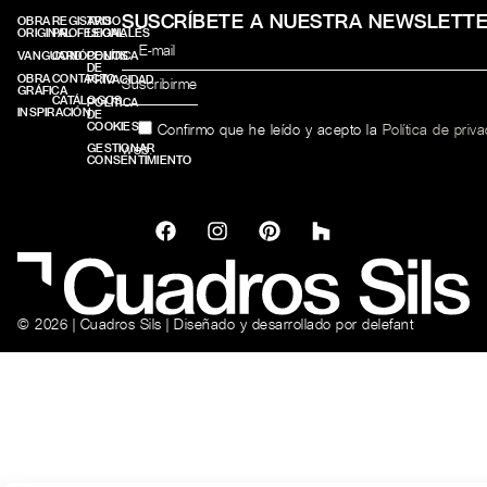
SUSCRÍBETE A NUESTRA NEWSLETT
OBRA
REGISTRO
AVISO
ORIGINAL
PROFESIONALES
LEGAL
VANGUARD
CONÓCENOS
POLÍTICA
DE
OBRA
CONTACTO
PRIVACIDAD
GRÁFICA
CATÁLOGOS
POLÍTICA
INSPIRACIÓN
DE
COOKIES
Confirmo que he leído y acepto la
Política de priv
web.
GESTIONAR
CONSENTIMIENTO
© 2026 | Cuadros Sils | Diseñado y desarrollado por
delefant