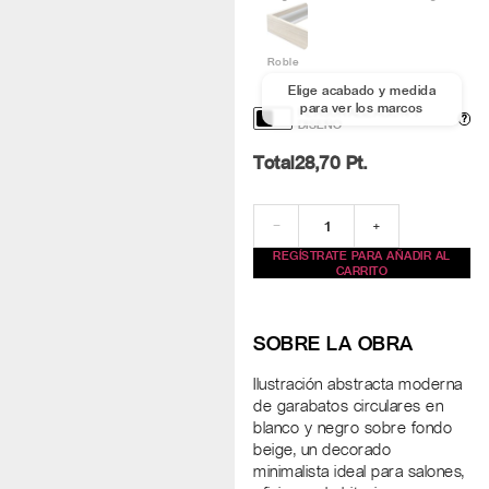
Roble
Elige acabado y medida
para ver los marcos
PERSONALIZACIÓN Y
?
DISEÑO
Total
28,70
Pt.
−
+
REGÍSTRATE PARA AÑADIR AL
CARRITO
SOBRE LA OBRA
Ilustración abstracta moderna
de garabatos circulares en
blanco y negro sobre fondo
beige, un decorado
minimalista ideal para salones,