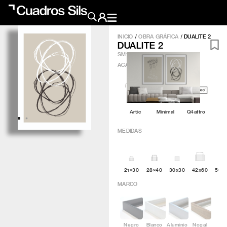
INICIO
/
OBRA GRÁFICA
/
DUALITE 2
DUALITE 2
Obra Pictórica
SM132
ACABADO
?
Obra Gráfica
Inspiración
Artic
Minimal
Q4attro
Crea tu pared
MEDIDAS
Conócenos
21×30
28×40
30x30
42x60
50×
EMAIL
TELÉFONO
MARCO
Negro
Blanco
Aluminio
Nogal