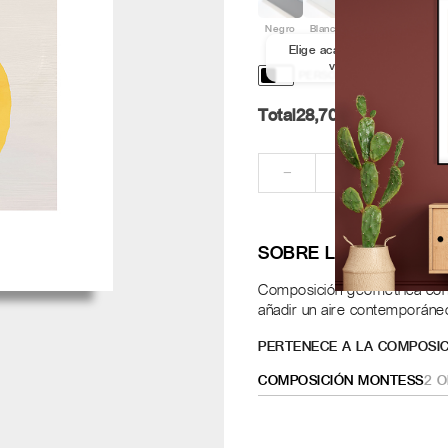
Negro
Blanco
Aluminio
Nogal
Elige acabado y medida par
ver los marcos
PERSONALIZACIÓN Y DISE
Total
28,70
Pt.
RE
−
+
SOBRE LA OBRA
Composición geométrica con 
añadir un aire contemporáneo
PERTENECE A LA COMPOSIC
COMPOSICIÓN MONTESS
2
O