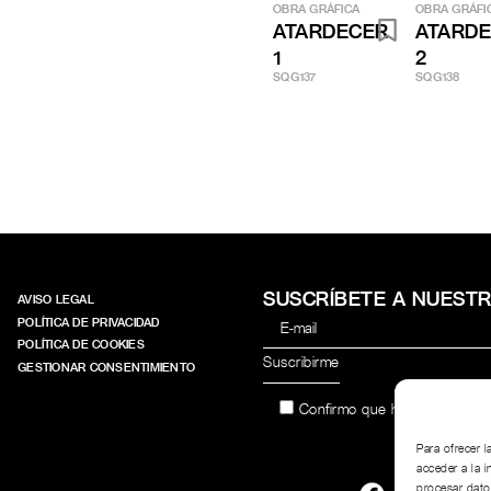
OBRA GRÁFICA
OBRA GRÁFI
ATARDECER
ATARD
1
2
SQG137
SQG138
SUSCRÍBETE A NUEST
AVISO LEGAL
POLÍTICA DE PRIVACIDAD
POLÍTICA DE COOKIES
GESTIONAR CONSENTIMIENTO
Confirmo que he leído y acep
Para ofrecer 
acceder a la i
procesar dato