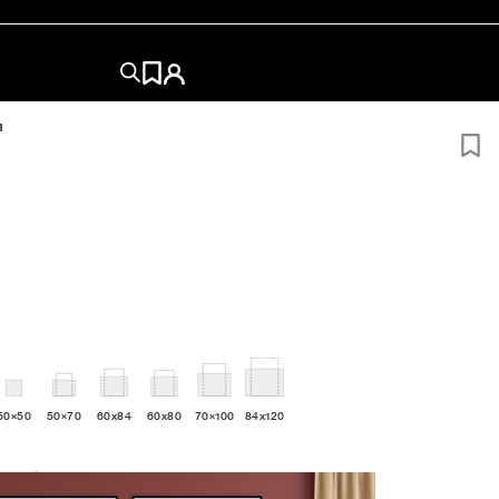
1
50×50
50×70
60x84
60x80
70×100
84x120