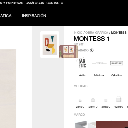
S Y EMPRESAS
CATÁLOGOS
CONTACTO
ÁFICA
INSPIRACIÓN
INICIO
/
OBRA GRÁFICA
/
MONTESS 
MONTESS 1
SM257
ACABADO
?
Artic
Minimal
Q4attro
MEDIDAS
21×30
28×40
30x30
42x60
MARCO