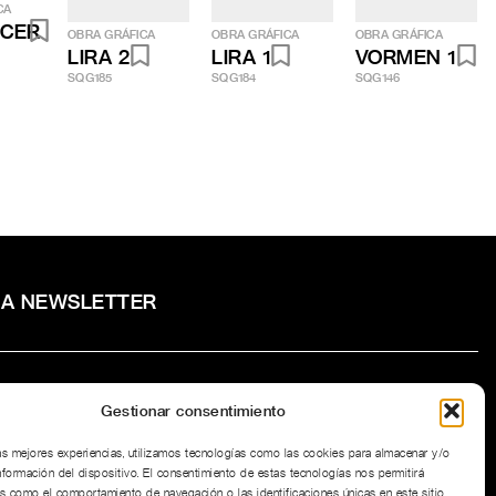
CA
ECER
OBRA GRÁFICA
OBRA GRÁFICA
OBRA GRÁFICA
LIRA 2
LIRA 1
VORMEN 1
SQG185
SQG184
SQG146
RA NEWSLETTER
Gestionar consentimiento
to la
Política de privacidad
del sitio web.
las mejores experiencias, utilizamos tecnologías como las cookies para almacenar y/o
nformación del dispositivo. El consentimiento de estas tecnologías nos permitirá
s como el comportamiento de navegación o las identificaciones únicas en este sitio.