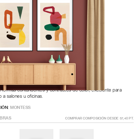
Roble
a
ÑO
?
GÍSTRATE PARA AÑADIR AL CARRITO
formas contundentes y contrastes de color, excelente para
 a salones u oficinas.
IÓN:
MONTESS
BRAS
COMPRAR COMPOSICIÓN DESDE
57,40
PT.