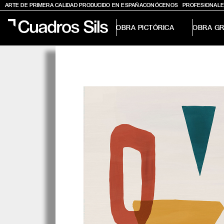
ARTE DE PRIMERA CALIDAD PRODUCIDO EN ESPAÑA
CONÓCENOS
PROFESIONALE
OBRA PICTÓRICA
OBRA GR
Obra Pictórica
Obra Gráfica
Inspiración
Crea tu pared
Conócenos
EMAIL
TELÉFONO