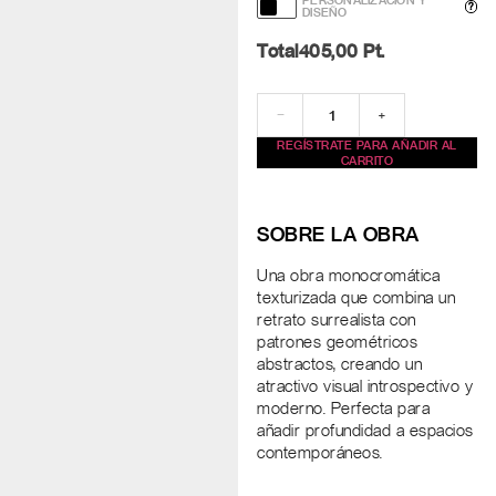
PERSONALIZACIÓN Y
?
DISEÑO
Total
405,00
Pt.
−
+
REGÍSTRATE PARA AÑADIR AL
CARRITO
SOBRE LA OBRA
Una obra monocromática
texturizada que combina un
retrato surrealista con
patrones geométricos
abstractos, creando un
atractivo visual introspectivo y
moderno. Perfecta para
añadir profundidad a espacios
contemporáneos.