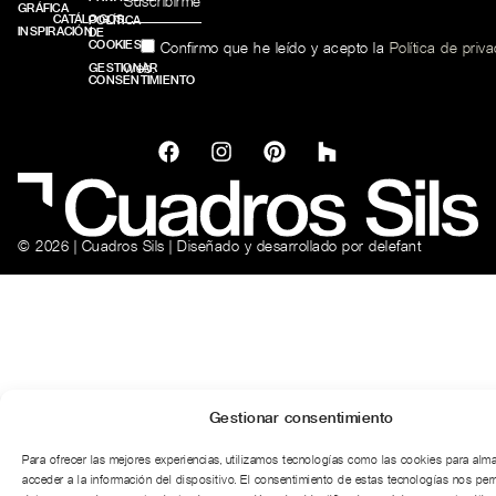
GRÁFICA
CATÁLOGOS
POLÍTICA
INSPIRACIÓN
DE
COOKIES
Confirmo que he leído y acepto la
Política de priv
web.
GESTIONAR
CONSENTIMIENTO
© 2026 | Cuadros Sils | Diseñado y desarrollado por
delefant
Gestionar consentimiento
Para ofrecer las mejores experiencias, utilizamos tecnologías como las cookies para alm
acceder a la información del dispositivo. El consentimiento de estas tecnologías nos per