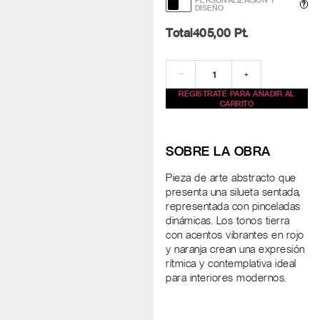
PERSONALIZACIÓN Y
?
DISEÑO
Total
405,00
Pt.
−
+
REGÍSTRATE PARA AÑADIR AL
CARRITO
SOBRE LA OBRA
Pieza de arte abstracto que
presenta una silueta sentada,
representada con pinceladas
dinámicas. Los tonos tierra
con acentos vibrantes en rojo
y naranja crean una expresión
rítmica y contemplativa ideal
para interiores modernos.