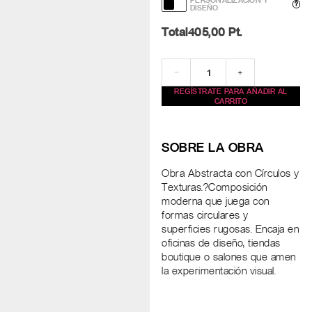
PERSONALIZACIÓN Y
?
DISEÑO
Total
405,00
Pt.
−
+
REGÍSTRATE PARA AÑADIR AL
CARRITO
SOBRE LA OBRA
Obra Abstracta con Círculos y
Texturas.?Composición
moderna que juega con
formas circulares y
superficies rugosas. Encaja en
oficinas de diseño, tiendas
boutique o salones que amen
la experimentación visual.