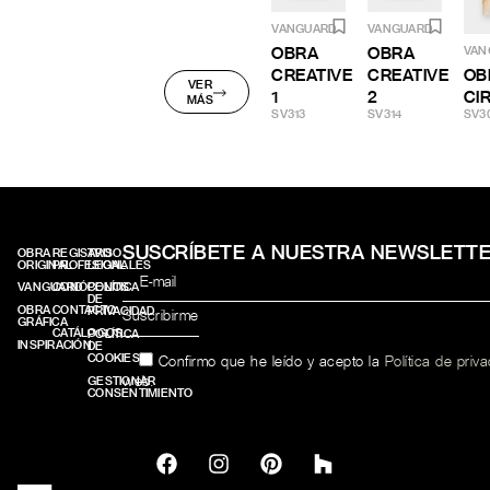
VANGUARD
VANGUARD
OBRA
OBRA
VAN
CREATIVE
CREATIVE
OB
VER
1
2
CI
MÁS
SV313
SV314
SV3
SUSCRÍBETE A NUESTRA NEWSLETT
OBRA
REGISTRO
AVISO
ORIGINAL
PROFESIONALES
LEGAL
VANGUARD
CONÓCENOS
POLÍTICA
DE
OBRA
CONTACTO
PRIVACIDAD
GRÁFICA
CATÁLOGOS
POLÍTICA
INSPIRACIÓN
DE
COOKIES
Confirmo que he leído y acepto la
Política de priv
web.
GESTIONAR
CONSENTIMIENTO