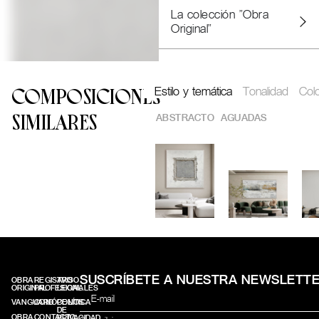
La colección "Obra
Original"
Estilo y temática
Tonalidad
Col
COMPOSICIONES
ABSTRACTO
AGUADAS
SIMILARES
SUSCRÍBETE A NUESTRA NEWSLETT
OBRA
REGISTRO
AVISO
ORIGINAL
PROFESIONALES
LEGAL
VANGUARD
CONÓCENOS
POLÍTICA
DE
OBRA
CONTACTO
PRIVACIDAD