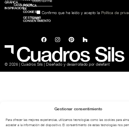
GRÁFICA
CATÁLOGOS
POLÍTICA
INSPIRACIÓN
DE
COOKIES
Confirmo que he leído y acepto la
Política de priv
web.
GESTIONAR
CONSENTIMIENTO
© 2026 | Cuadros Sils | Diseñado y desarrollado por
delefant
Gestionar consentimiento
Para ofrecer las mejores experiencias, utilizamos tecnologías como las cookies para alm
acceder a la información del dispositivo. El consentimiento de estas tecnologías nos per