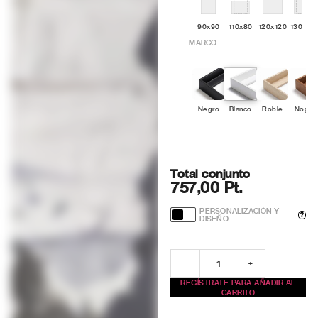
90x90
110x80
120x120
130x10
MARCO
Negro
Blanco
Roble
Nogal
Total conjunto
757,00 Pt.
PERSONALIZACIÓN Y
?
DISEÑO
−
+
REGÍSTRATE PARA AÑADIR AL
CARRITO