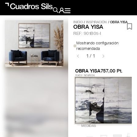
INICIO
/
INSPIRACIÓN
/ OBRA YISA
OBRA YISA
Obra Pictórica
REF:
901B05-I
Mostrando configuración
Obra Gráfica
recomendada
1 / 1
Inspiración
OBRA YISA
757,00 Pt.
SKU: 901B05
Crea tu pared
Conócenos
EMAIL
TELÉFONO
MEDIDAS