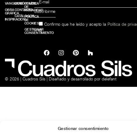
VANGUARD
CONÓCENOS
POLÍTICA
DE
OBRA
CONTACTO
PRIVACIDAD
GRÁFICA
CATÁLOGOS
POLÍTICA
INSPIRACIÓN
DE
COOKIES
Confirmo que he leído y acepto la
Política de priv
web.
GESTIONAR
CONSENTIMIENTO
© 2026 | Cuadros Sils | Diseñado y desarrollado por
delefant
Gestionar consentimiento