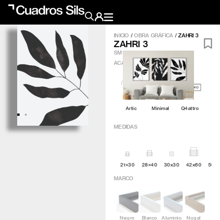
INICIO
/
OBRA GRÁFICA
/
ZAHRI 3
ZAHRI 3
Obra Pictórica
SM184
ACABADO
?
Obra Gráfica
Inspiración
Artic
Minimal
Q4attro
Crea tu pared
MEDIDAS
Conócenos
21×30
28×40
30x30
42x60
50×
EMAIL
TELÉFONO
MARCO
Negro
Blanco
Aluminio
Nogal