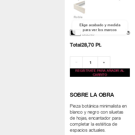
Roble
Elige acabado y medida
para ver los marcos
PERSONALIZACIÓN Y
?
DISEÑO
Total
28,70
Pt.
−
+
REGÍSTRATE PARA AÑADIR AL
CARRITO
SOBRE LA OBRA
Pieza botánica minimalista en
blanco y negro con siluetas
de hojas, encantador para
completar la estética de
espacios actuales.