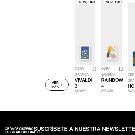
NOVEDAD
NOVEDAD
OBRA
OBRA
GRÁFICA
GRÁFICA
OBR
VIVALDI
RAINBOW
GRÁ
VER
3
4
HO
MÁS
SQ1063
SQ1029
SQG
SUSCRÍBETE A NUESTRA NEWSLETT
OBRA
REGISTRO
AVISO
ORIGINAL
PROFESIONALES
LEGAL