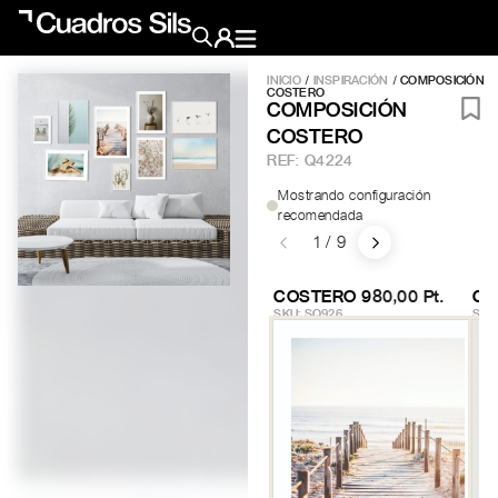
INICIO
/
INSPIRACIÓN
/ COMPOSICIÓN
COSTERO
Obra Pictórica
COMPOSICIÓN
COSTERO
REF:
Q4224
Obra Gráfica
Mostrando configuración
recomendada
1 / 9
Inspiración
Crea tu pared
COSTERO 9
80,00 Pt.
CO
Conócenos
SKU: SQ926
SKU
EMAIL
TELÉFONO