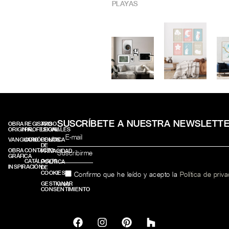
PLAYAS
SUSCRÍBETE A NUESTRA NEWSLETT
OBRA
REGISTRO
AVISO
ORIGINAL
PROFESIONALES
LEGAL
VANGUARD
CONÓCENOS
POLÍTICA
DE
OBRA
CONTACTO
PRIVACIDAD
GRÁFICA
CATÁLOGOS
POLÍTICA
INSPIRACIÓN
DE
COOKIES
Confirmo que he leído y acepto la
Política de priv
web.
GESTIONAR
CONSENTIMIENTO