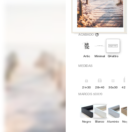
ACABADO
?
Artic
Minimal
Q4attro
MEDIDAS
21×30
28×40
30x30
42x60
MARCOS 50X70
Negro
Blanco
Aluminio
Nogal