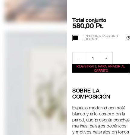
Total conjunto
580,00 Pt.
PERSONALIZACIÓN Y
?
DISEÑO
−
+
REGÍSTRATE PARA AÑADIR AL
CARRITO
SOBRE LA
COMPOSICIÓN
Espacio moderno con sofá
blanco y arte costero en la
pared, que presenta conchas
marinas, paisajes oceánicos
y motivos naturales en tonos