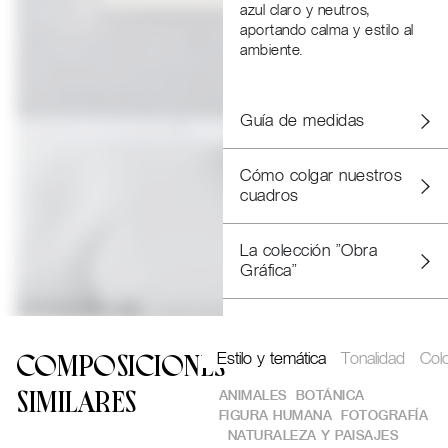
azul claro y neutros,
aportando calma y estilo al
ambiente.
Guía de medidas
Cómo colgar nuestros
cuadros
La colección "Obra
Gráfica"
Estilo y temática
Tonalidad
Col
COMPOSICIONES
ANIMALES
BOTÁNICA
SIMILARES
FIGURA HUMANA
FOTOGRAFÍA
NATURALEZA Y PAISAJES