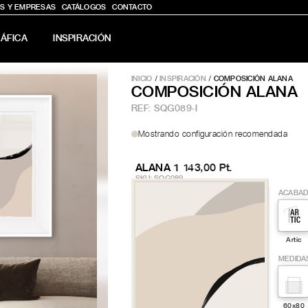
S Y EMPRESAS
CATÁLOGOS
CONTACTO
ÁFICA
INSPIRACIÓN
INICIO
/
INSPIRACIÓN
/ COMPOSICIÓN ALANA
COMPOSICIÓN ALANA
REF:
SQG089-I
Mostrando configuración recomendada
ALANA 1
143,00 Pt.
SKU: SQG089
ACABA
Artic
MEDIDA
60x80