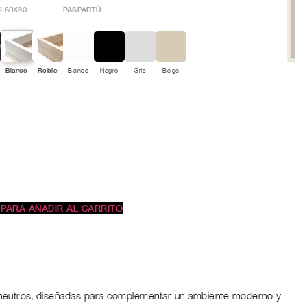
 60X80
PASPARTÚ
Blanco
Roble
Blanco
Negro
Gris
Beige
 PARA AÑADIR AL CARRITO
 neutros, diseñadas para complementar un ambiente moderno y