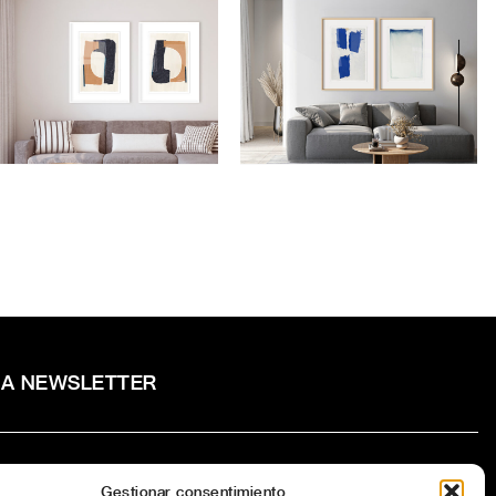
COMPOSICIÓN ELE
COMPOSICIÓN OLVIDO
RA NEWSLETTER
Gestionar consentimiento
to la
Política de privacidad
del sitio web.