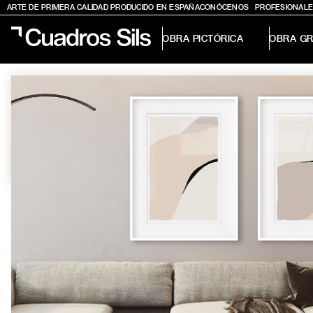
ARTE DE PRIMERA CALIDAD PRODUCIDO EN ESPAÑA
CONÓCENOS
PROFESIONALE
OBRA PICTÓRICA
OBRA GR
Obra Pictórica
Obra Gráfica
Inspiración
Crea tu pared
Conócenos
EMAIL
TELÉFONO