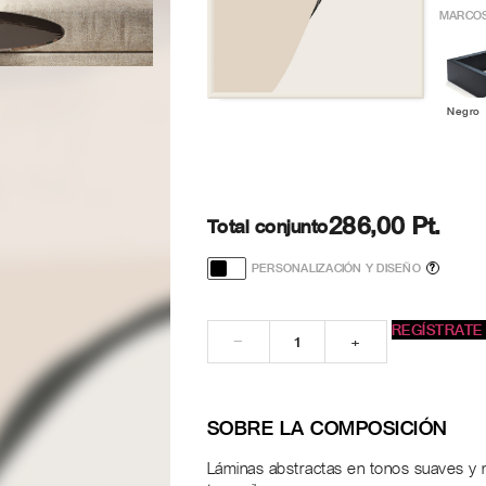
MARCOS
Negro
286,00 Pt.
Total conjunto
PERSONALIZACIÓN Y DISEÑO
?
REGÍSTRATE
−
+
SOBRE LA COMPOSICIÓN
Láminas abstractas en tonos suaves y