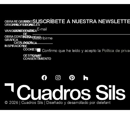
SUSCRÍBETE A NUESTRA NEWSLETT
OBRA
REGISTRO
AVISO
ORIGINAL
PROFESIONALES
LEGAL
VANGUARD
CONÓCENOS
POLÍTICA
DE
OBRA
CONTACTO
PRIVACIDAD
GRÁFICA
CATÁLOGOS
POLÍTICA
INSPIRACIÓN
DE
COOKIES
Confirmo que he leído y acepto la
Política de priv
web.
GESTIONAR
CONSENTIMIENTO
© 2026 | Cuadros Sils | Diseñado y desarrollado por
delefant