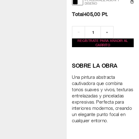
PERSONALIZACIÓN Y
?
DISEÑO
Total
405,00
Pt.
−
+
REGÍSTRATE PARA AÑADIR AL
CARRITO
SOBRE LA OBRA
Una pintura abstracta
cautivadora que combina
tonos suaves y vivos, texturas
entrelazadas y pinceladas
expresivas. Perfecta para
interiores modernos, creando
un elegante punto focal en
cualquier entorno.