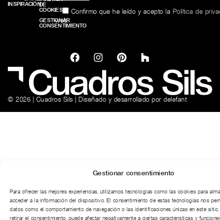
INSPIRACIÓN
DE
COOKIES
Confirmo que he leído y acepto la
Política de priv
web.
GESTIONAR
CONSENTIMIENTO
© 2026 | Cuadros Sils | Diseñado y desarrollado por
delefant
Gestionar consentimiento
Para ofrecer las mejores experiencias, utilizamos tecnologías como las cookies para alm
acceder a la información del dispositivo. El consentimiento de estas tecnologías nos per
datos como el comportamiento de navegación o las identificaciones únicas en este sitio.
retirar el consentimiento, puede afectar negativamente a ciertas características y funciones