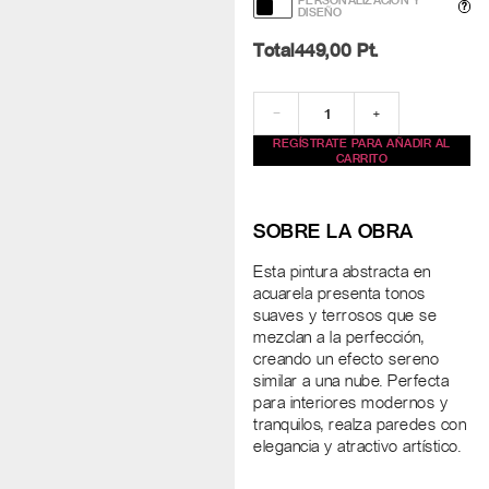
PERSONALIZACIÓN Y
?
DISEÑO
Total
449,00
Pt.
−
+
REGÍSTRATE PARA AÑADIR AL
CARRITO
SOBRE LA OBRA
Esta pintura abstracta en
acuarela presenta tonos
suaves y terrosos que se
mezclan a la perfección,
creando un efecto sereno
similar a una nube. Perfecta
para interiores modernos y
tranquilos, realza paredes con
elegancia y atractivo artístico.