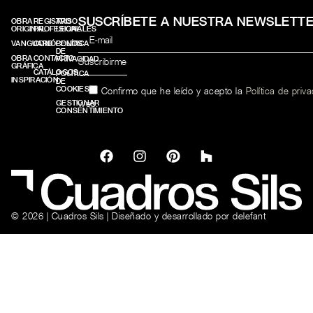
SUSCRÍBETE A NUESTRA NEWSLETT
OBRA
REGISTRO
AVISO
ORIGINAL
PROFESIONALES
LEGAL
VANGUARD
CONÓCENOS
POLÍTICA
DE
OBRA
CONTACTO
PRIVACIDAD
GRÁFICA
CATÁLOGOS
POLÍTICA
INSPIRACIÓN
DE
COOKIES
Confirmo que he leído y acepto la
Política de priv
web.
GESTIONAR
CONSENTIMIENTO
© 2026 | Cuadros Sils | Diseñado y desarrollado por
delefant