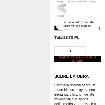
Negro
Blanco
Aluminio
Nogal
Roble
Elige acabado y medida
para ver los marcos
PERSONALIZACIÓN Y
?
DISEÑO
Total
28,70
Pt.
−
+
REGÍSTRATE PARA AÑADIR AL
CARRITO
SOBRE LA OBRA
Pincelada dorada sobre un
fondo blanco, proyectando
elegancia y lujo. Un detalle
minimalista que aporta
sofisticación y creatividad a