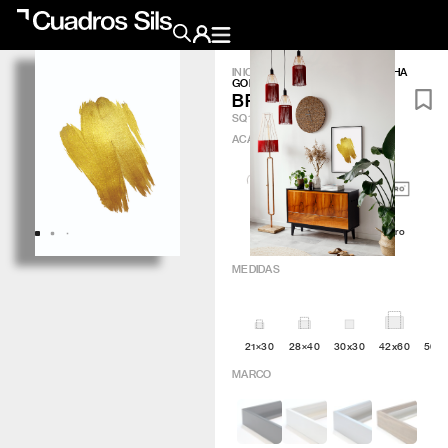
INICIO
/
OBRA GRÁFICA
/
BROCHA
GOLD
Obra Pictórica
BROCHA GOLD
SQ127
ACABADO
?
Obra Gráfica
Inspiración
Artic
Minimal
Q4attro
Crea tu pared
MEDIDAS
Conócenos
EMAIL
TELÉFONO
21×30
28×40
30x30
42x60
50×
MARCO