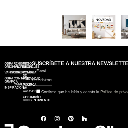
NOVEDAD
SUSCRÍBETE A NUESTRA NEWSLETT
OBRA
REGISTRO
AVISO
ORIGINAL
PROFESIONALES
LEGAL
VANGUARD
CONÓCENOS
POLÍTICA
DE
OBRA
CONTACTO
PRIVACIDAD
GRÁFICA
CATÁLOGOS
POLÍTICA
INSPIRACIÓN
DE
COOKIES
Confirmo que he leído y acepto la
Política de priv
web.
GESTIONAR
CONSENTIMIENTO