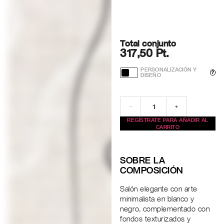
Total conjunto
317,50 Pt.
PERSONALIZACIÓN Y
?
DISEÑO
−
+
REGÍSTRATE PARA AÑADIR AL
CARRITO
SOBRE LA
COMPOSICIÓN
Salón elegante con arte
minimalista en blanco y
negro, complementado con
fondos texturizados y