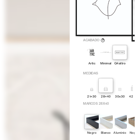
ACABADO
?
Artic
Minimal
Q4attro
MEDIDAS
21×30
28×40
30x30
42x60
MARCOS 28X40
Negro
Blanco
Aluminio
Nogal