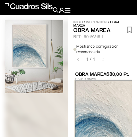
INICIO
/
INSPIRACIÓN
/ OBRA
MAREA
Obra Pictórica
OBRA MAREA
REF:
901AV19-I
Obra Gráfica
Mostrando configuración
recomendada
1 / 1
Inspiración
OBRA MAREA
680,00 Pt.
Crea tu pared
SKU: 901AV19
Conócenos
EMAIL
TELÉFONO