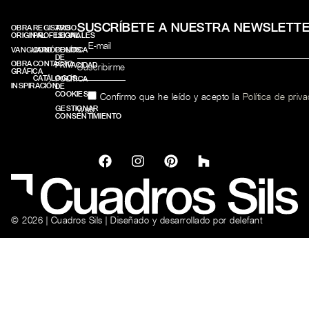
SUSCRÍBETE A NUESTRA NEWSLETT
OBRA
REGISTRO
AVISO
ORIGINAL
PROFESIONALES
LEGAL
VANGUARD
CONÓCENOS
POLÍTICA
DE
OBRA
CONTACTO
PRIVACIDAD
GRÁFICA
CATÁLOGOS
POLÍTICA
INSPIRACIÓN
DE
COOKIES
Confirmo que he leído y acepto la
Política de priv
web.
GESTIONAR
CONSENTIMIENTO
© 2026 | Cuadros Sils | Diseñado y desarrollado por
delefant