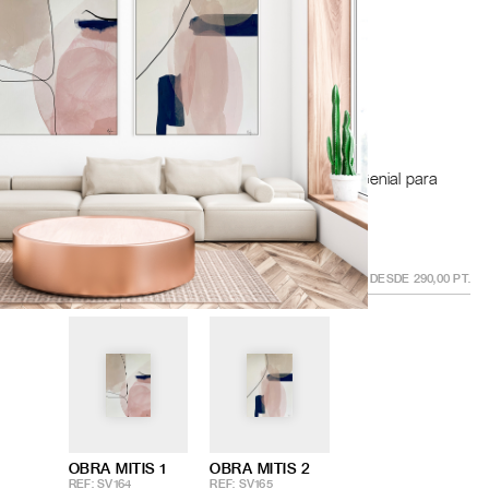
GÍSTRATE PARA AÑADIR AL CARRITO
osas y beiges, con acentos negros y textura sutil. Genial para
en refinamiento y un matiz creativo.
IÓN:
MITIS 1
AS
COMPRAR COMPOSICIÓN DESDE
290,00
PT.
OBRA MITIS 1
OBRA MITIS 2
REF: SV164
REF: SV165