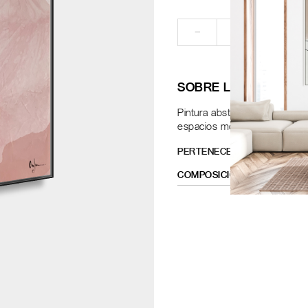
RE
−
+
SOBRE LA OBRA
Pintura abstracta en suaves r
espacios modernos que busqu
PERTENECE A LA COMPOSIC
COMPOSICIÓN MITIS 1
2
OBR