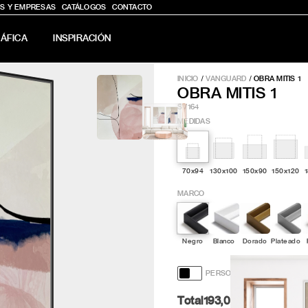
S Y EMPRESAS
CATÁLOGOS
CONTACTO
ÁFICA
INSPIRACIÓN
INICIO
/
VANGUARD
/
OBRA MITIS 1
OBRA MITIS 1
SV164
MEDIDAS
70x94
130x100
150x90
150x120
MARCO
Negro
Blanco
Dorado
Plateado
PERSONALIZACIÓN Y DISE
Total
193,00
Pt.