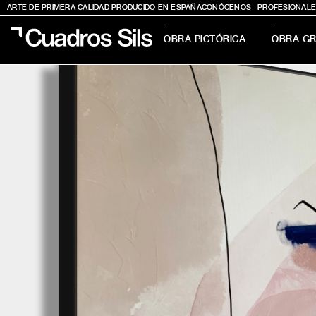
ARTE DE PRIMERA CALIDAD PRODUCIDO EN ESPAÑA
CONÓCENOS
PROFESIONALE
OBRA PICTÓRICA
OBRA GR
Obra Pictórica
Obra Gráfica
Inspiración
Crea tu pared
Conócenos
EMAIL
TELÉFONO