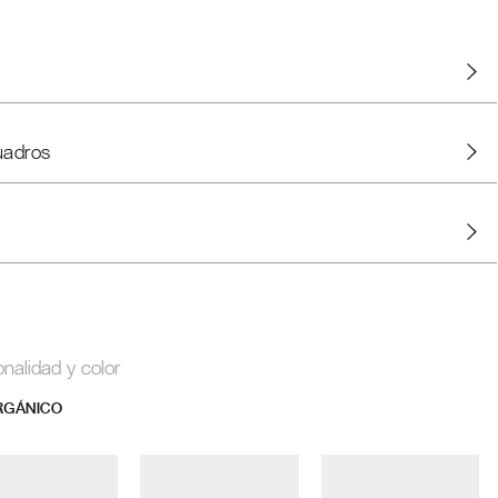
uadros
onalidad y color
RGÁNICO