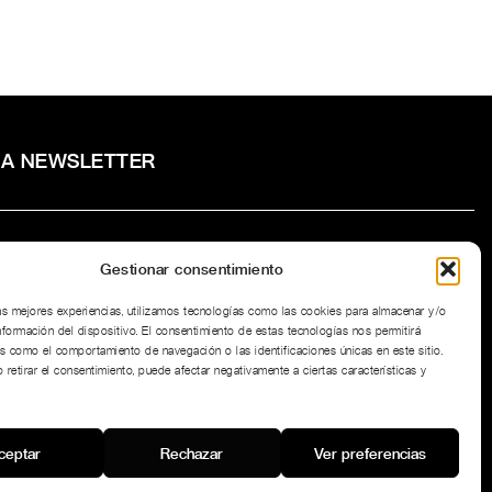
RA NEWSLETTER
Gestionar consentimiento
to la
Política de privacidad
del sitio web.
las mejores experiencias, utilizamos tecnologías como las cookies para almacenar y/o
nformación del dispositivo. El consentimiento de estas tecnologías nos permitirá
s como el comportamiento de navegación o las identificaciones únicas en este sitio.
 retirar el consentimiento, puede afectar negativamente a ciertas características y
ceptar
Rechazar
Ver preferencias
¿DUDAS CON LA MEDIDA?