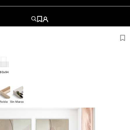
180x94
Roble
Sin Marco
ÑO
?